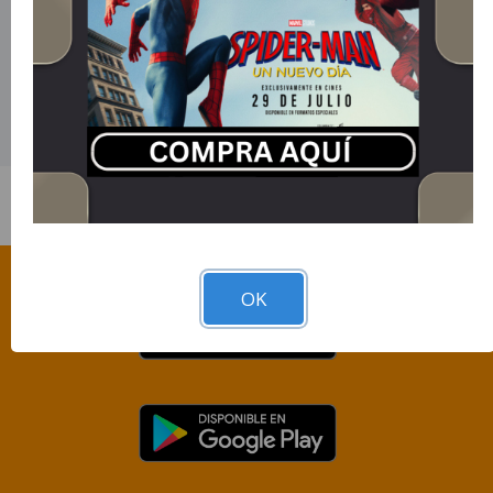
País de Origen
Estados Unidos.
Director
Pierre Coffin.
Idioma
Español.
OK