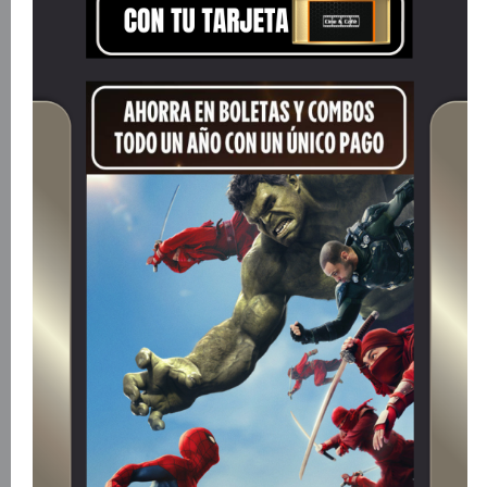
Sinopsis
Tras el éxito mundial en taquilla de la comedia más
divertida del verano de 2024, Mi Villano Favorito 4,
Illumination expande su universo animado con un
nuevo capítulo en la franquicia animada global más
grande de la historia: Minions & Monstruos. Esta es la
historia desenfrenada, ridícula y totalmente real de
cómo los Minions conquistaron Hollywood, se
convirtieron en estrellas de cine, perdieron todo,
desataron monstruos sobre el mundo y luego unieron
fuerzas para intentar salvar al planeta del caos que ellos
mismos crearon. País:.
Título Original
MINIONS & MONSTRUOS.