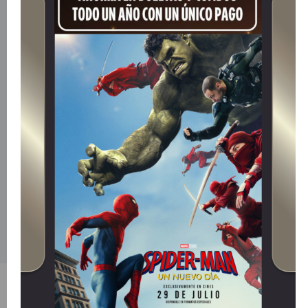
Sinopsis
Kara Zor-El y su origen más oscuro antes de llegar a la
Tierra.
Título Original
SUPERGIRL: WOMAN OF TOMORROW.
País de Origen
Estados Unidos.
Director
Craig Gillespie.
Idioma
Español.